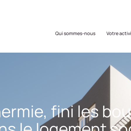
Qui sommes-nous
Votre activ
ermie, fini les bou
s le logement soc