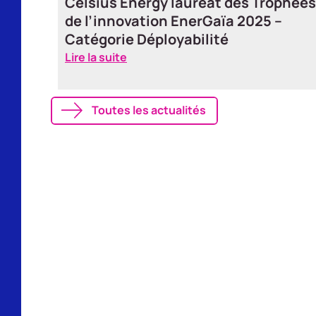
 la
Cindy Demichel reçoit le prix Femme
es
du Développement Durable aux
Trophées des femmes de l’industrie
Lire la suite
Toutes les actualités
La géoénergie est-
adaptée à votre bâ