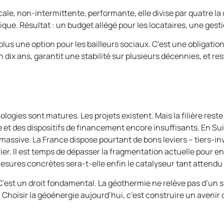
cale, non-intermittente, performante, elle divise par quatre 
tique. Résultat : un budget allégé pour les locataires, une gesti
 plus une option pour les bailleurs sociaux. C’est une obligati
en dix ans, garantit une stabilité sur plusieurs décennies, et 
hnologies sont matures. Les projets existent. Mais la filière 
e et des dispositifs de financement encore insuffisants. En S
massive. La France dispose pourtant de bons leviers – tiers-
ier. Il est temps de dépasser la fragmentation actuelle pour en
res concrètes sera-t-elle enfin le catalyseur tant attendu pa
 C’est un droit fondamental. La géothermie ne relève pas d’un s
. Choisir la géoénergie aujourd’hui, c’est construire un aveni