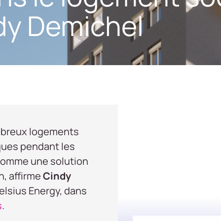
dy Demichel
ombreux logements
ques pendant les
 comme une solution
n, affirme
Cindy
elsius Energy, dans
s
.