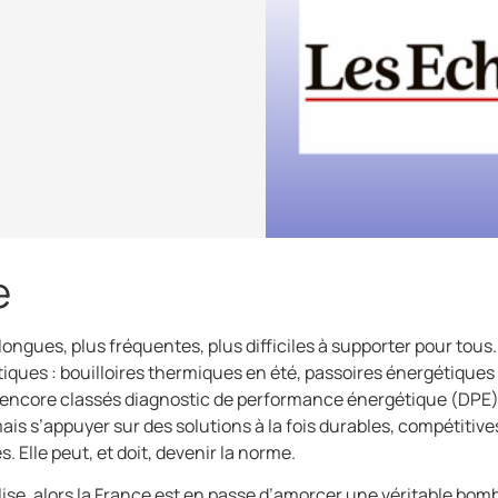
e
ongues, plus fréquentes, plus difficiles à supporter pour tous
ques : bouilloires thermiques en été, passoires énergétiques en 
 encore classés diagnostic de performance énergétique (DPE) 
mais s’appuyer sur des solutions à la fois durables, compétitiv
 Elle peut, et doit, devenir la norme.
ralise, alors la France est en passe d’amorcer une véritable b