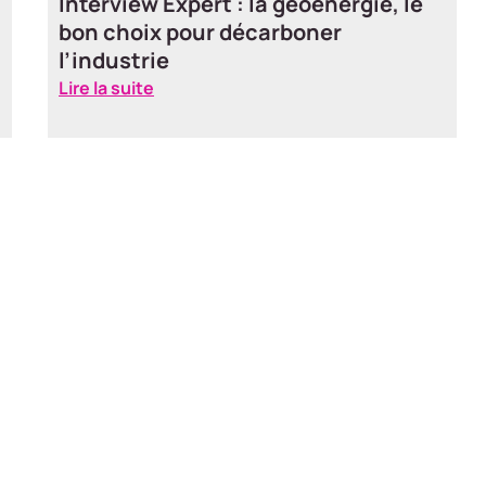
Interview Expert : comment la
géoénergie transforme les
bâtiments historiques
Lire la suite
elle
Évaluez la compatibilité de 
avec notre solution de géoén
timent ?
Let's go