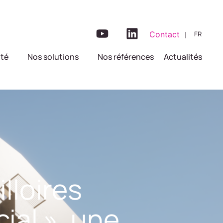
|
Contact
FR
ité
Nos solutions
Nos références
Actualités
illoires
ial », une